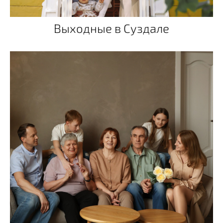
Выходные в Суздале